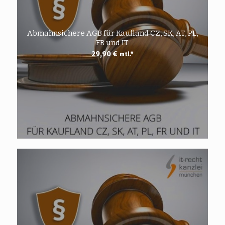
Abmahnsichere AGB für Kaufland CZ, SK, AT, PL,
FR und IT
29,90
€
mtl.*