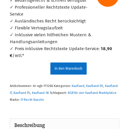
✓ Bedarfsgerecht & schnell verfügbar
✓ Professioneller Rechtstexte Update-
Service
✓ Ausländisches Recht berücksichtigt
✓ Flexible Vertragslaufzeit
✓ Inklusive vielen hilfreichen Mustern &
Handlungsanleitungen
✓ Preis inklusive Rechtstexte Update-Service:
18,90
€
/mtl.*
In den Warenkorb
Artikelnummer:
itr-agb-111266
Kategorien:
Kaufland
,
Kaufland DE
,
Kaufland
IT
,
Kaufland PL
,
Kaufland SK
Schlagwort:
AGB für vier Kaufland Marktplätze
Marke:
IT-Recht Kanzlei
Beschreibung