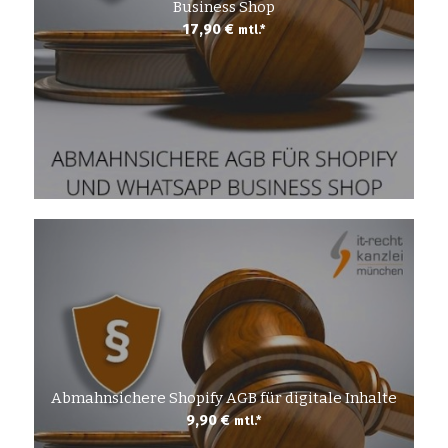
Business Shop
17,90
€
mtl.*
Abmahnsichere Shopify AGB für digitale Inhalte
9,90
€
mtl.*