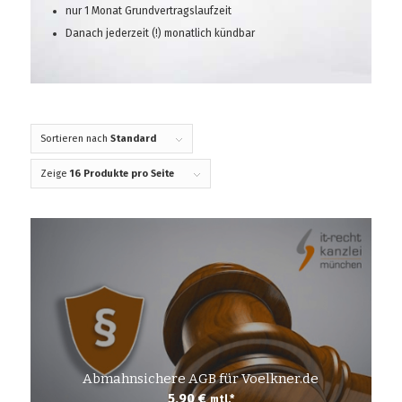
nur 1 Monat Grundvertragslaufzeit
Danach jederzeit (!) monatlich kündbar
Sortieren nach
Standard
Zeige
16 Produkte pro Seite
Abmahnsichere AGB für Voelkner.de
5,90
€
mtl.*