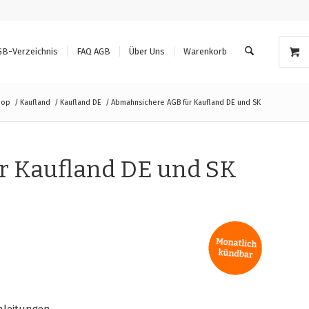
GB-Verzeichnis
FAQ AGB
Über Uns
Warenkorb
hop
/
Kaufland
/
Kaufland DE
/
Abmahnsichere AGB für Kaufland DE und SK
 Kaufland DE und SK
nleitungen