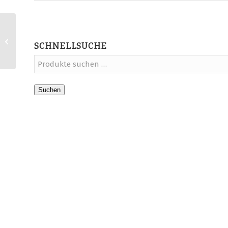
Abmahnsichere AGB für
SCHNELLSUCHE
Kaufland DE und CZ
Suchen