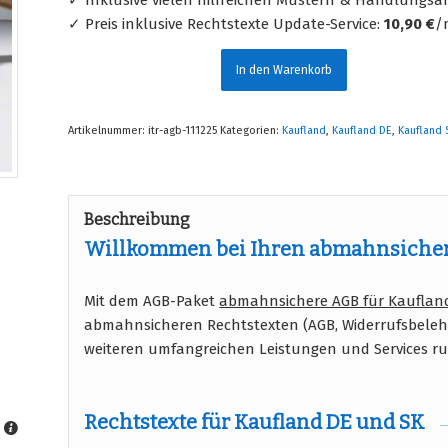
✓ Preis inklusive Rechtstexte Update-Service:
10,90 €
/
In den Warenkorb
Artikelnummer:
itr-agb-111225
Kategorien:
Kaufland
,
Kaufland DE
,
Kaufland 
Beschreibung
Willkommen bei Ihren abmahnsicher
Mit dem AGB-Paket
abmahnsichere AGB für Kauflan
abmahnsicheren Rechtstexten (AGB, Widerrufsbele
weiteren umfangreichen Leistungen und Services 
Rechtstexte für Kaufland DE und SK