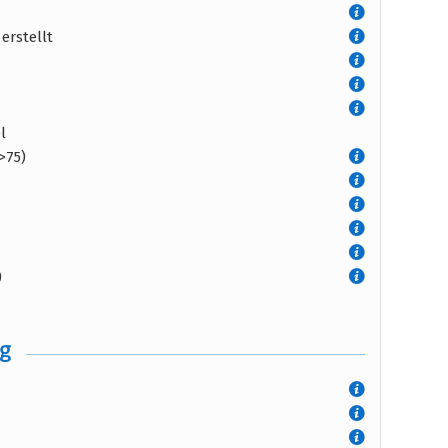
erstellt
l
>75)
)
ng