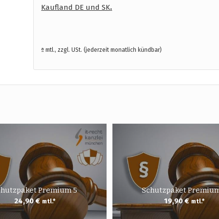
Kaufland DE und SK
.
ª mtl., zzgl. USt. (jederzeit monatlich kündbar)
chutzpaket Premium 5
Schutzpaket Premium
24,90
€
19,90
€
mtl.*
mtl.*