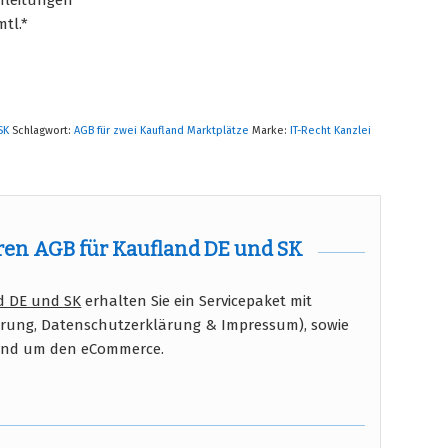
mtl.*
SK
Schlagwort:
AGB für zwei Kaufland Marktplätze
Marke:
IT-Recht Kanzlei
en AGB für Kaufland DE und SK
d DE und SK
erhalten Sie ein Servicepaket mit
hrung, Datenschutzerklärung & Impressum), sowie
rund um den eCommerce.