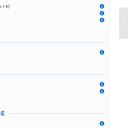
 1 €)
ng