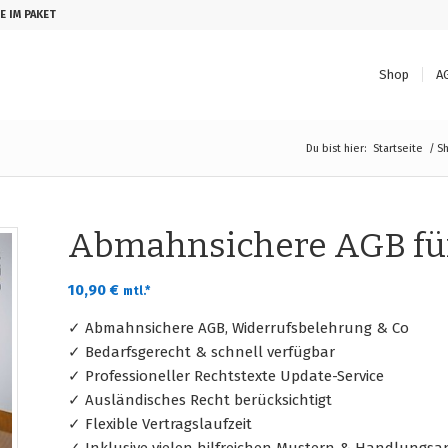
E IM PAKET
Shop
A
Du bist hier:
Startseite
/
S
Abmahnsichere AGB für
10,90
€
mtl.*
✓ Abmahnsichere AGB, Widerrufsbelehrung & Co
✓ Bedarfsgerecht & schnell verfügbar
✓ Professioneller Rechtstexte Update-Service
✓ Ausländisches Recht berücksichtigt
✓ Flexible Vertragslaufzeit
✓ Inklusive vielen hilfreichen Mustern & Handlungsa