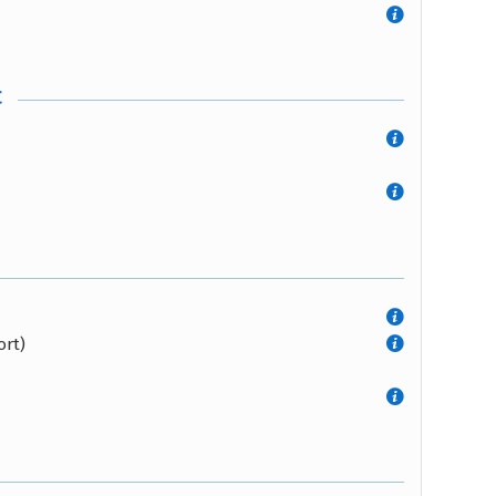
t
ort)