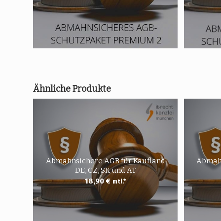
Ähnliche Produkte
Abmahnsichere AGB für Kaufland
Abmahn
DE, CZ, SK und AT
18,90
€
mtl.*