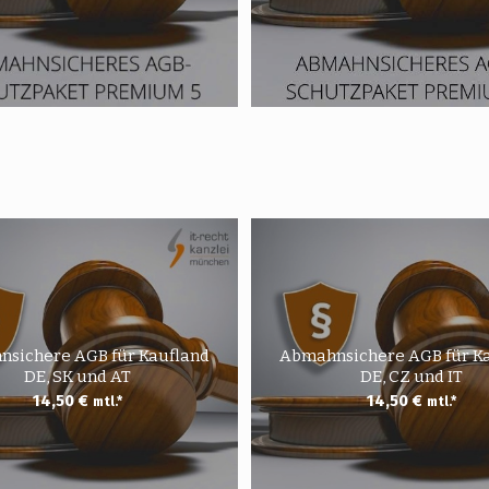
sichere AGB für Kaufland
Abmahnsichere AGB für K
DE, SK und AT
DE, CZ und IT
14,50
€
14,50
€
mtl.*
mtl.*