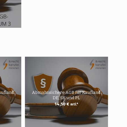
aufland
Abmahnsichere AGB für Kaufland
DE, SK und PL
14,50
€
mtl.*