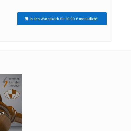
In den Warenkorb für 10,90 € monatlichª
 3