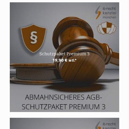
Schutzpaket Premium 3
19,90
€
mtl.*