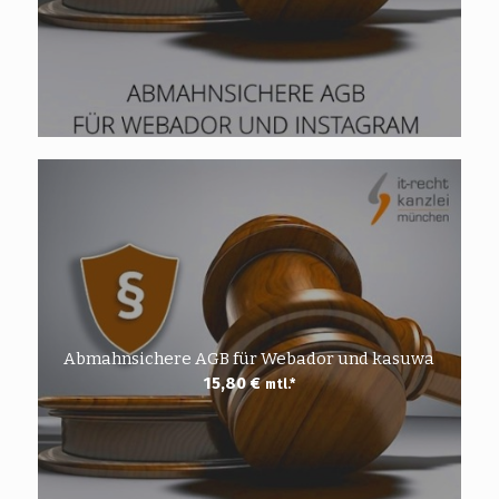
Abmahnsichere AGB für Webador und kasuwa
15,80
€
mtl.*