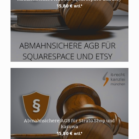
15,80
€
mtl.*
Abmahnsichere AGB für Strato Shop und
kasuwa
15,80
€
mtl.*