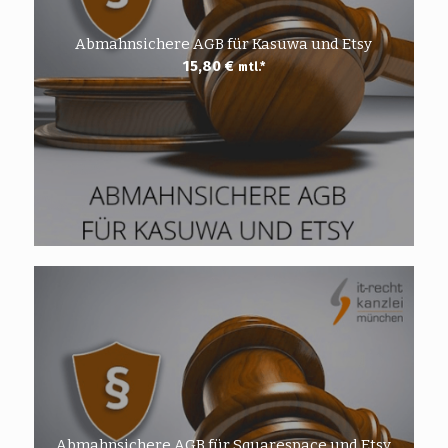
Abmahnsichere AGB für Kasuwa und Etsy
15,80
€
mtl.*
Abmahnsichere AGB für Squarespace und Etsy