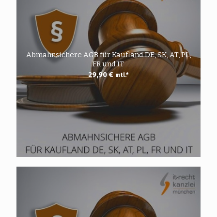
Abmahnsichere AGB für Kaufland DE, SK, AT, PL,
FR und IT
29,90
€
mtl.*