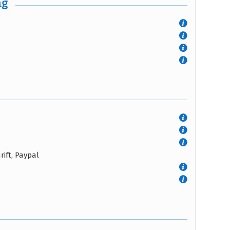
ng
ift, Paypal