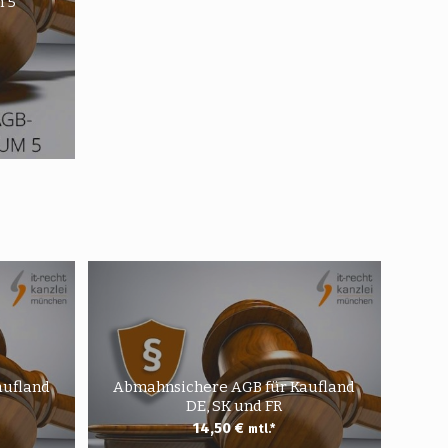
 5
aufland
Abmahnsichere AGB für Kaufland
DE, SK und FR
14,50
€
mtl.*