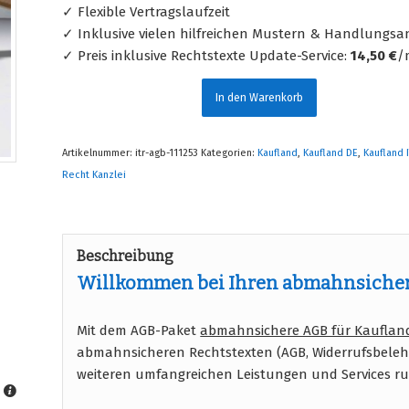
✓ Flexible Vertragslaufzeit
✓ Inklusive vielen hilfreichen Mustern & Handlungsa
✓ Preis inklusive Rechtstexte Update-Service:
14,50 €
/
In den Warenkorb
Artikelnummer:
itr-agb-111253
Kategorien:
Kaufland
,
Kaufland DE
,
Kaufland I
Recht Kanzlei
Beschreibung
Willkommen bei Ihren abmahnsichere
Mit dem AGB-Paket
abmahnsichere AGB für Kaufland
abmahnsicheren Rechtstexten (AGB, Widerrufsbele
weiteren umfangreichen Leistungen und Services 