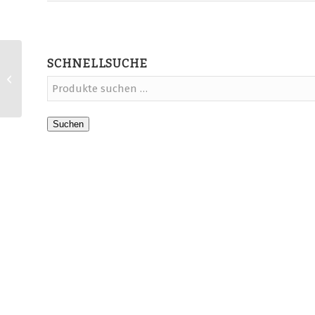
SCHNELLSUCHE
Abmahnsichere AGB für
Kaufland DE, PL und FR
Suchen