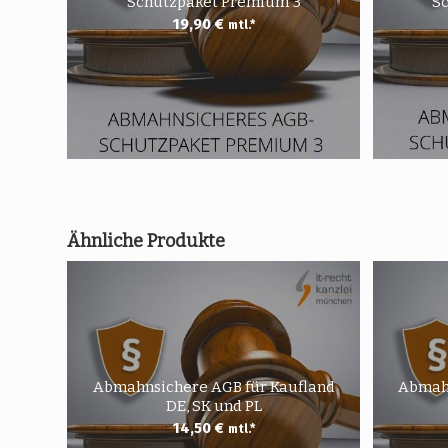
Schutzpaket Premium 3
S
19,90
€
mtl.*
Ähnliche Produkte
Abmahnsichere AGB für Kaufland
Abmahn
DE, SK und PL
14,50
€
mtl.*