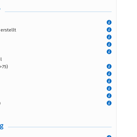
T
erstellt
l
>75)
)
ng