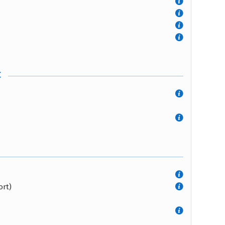
t
ort)