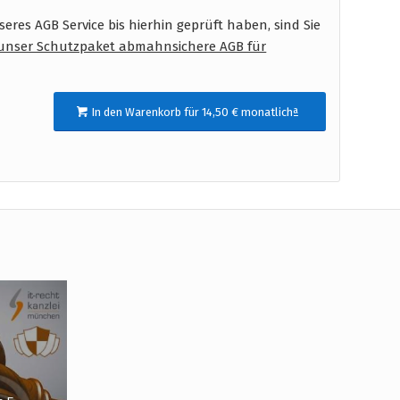
res AGB Service bis hierhin geprüft haben, sind Sie
unser Schutzpaket abmahnsichere AGB für
In den Warenkorb für 14,50 € monatlichª