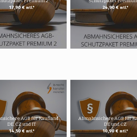
chutzpaket Premium 2
Schutzpaket Premium
17,90
€
24,90
€
mtl.*
mtl.*
sichere AGB für Kaufland
Abmahnsichere AGB für K
DE, CZ und IT
DE und CZ
14,50
€
10,90
€
mtl.*
mtl.*