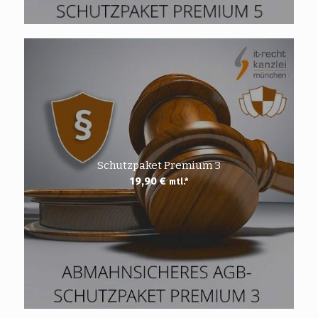
Schutzpaket Premium 3
19,90
€
mtl.*