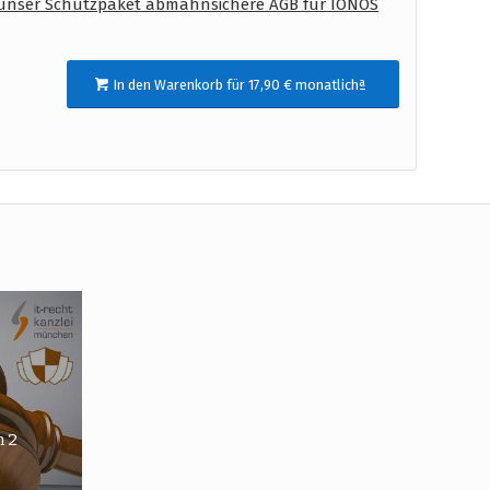
unser Schutzpaket abmahnsichere AGB für IONOS
In den Warenkorb für 17,90 € monatlichª
 2