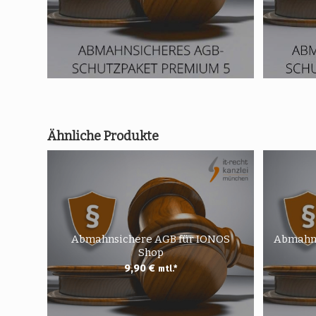
Ähnliche Produkte
Abmahnsichere AGB für IONOS
Abmahns
Shop
9,90
€
mtl.*