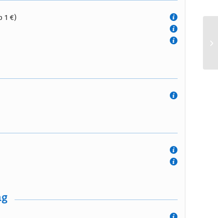
 1 €)
ng