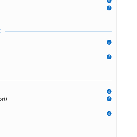
t
ort)