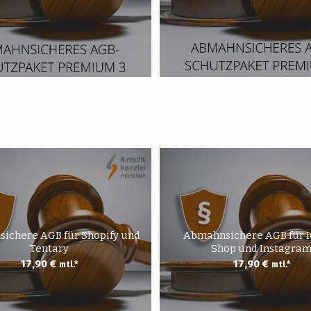
ichere AGB für Shopify und
Abmahnsichere AGB für 
Tentary
Shop und Instagra
17,90
€
17,90
€
mtl.*
mtl.*