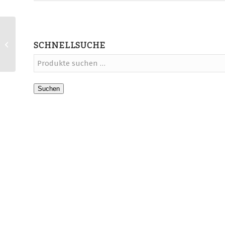
Abmahnsichere AGB für
Strato Shop und
SCHNELLSUCHE
Tentary
Suchen