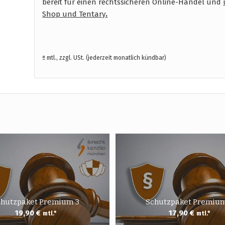
bereit für einen rechtssicheren Online-Handel und
Shop und Tentary
.
ª mtl., zzgl. USt. (jederzeit monatlich kündbar)
chutzpaket Premium 3
Schutzpaket Premium
19,90
€
17,90
€
mtl.*
mtl.*