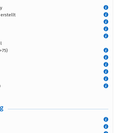
y
erstellt
l
>75)
)
ng