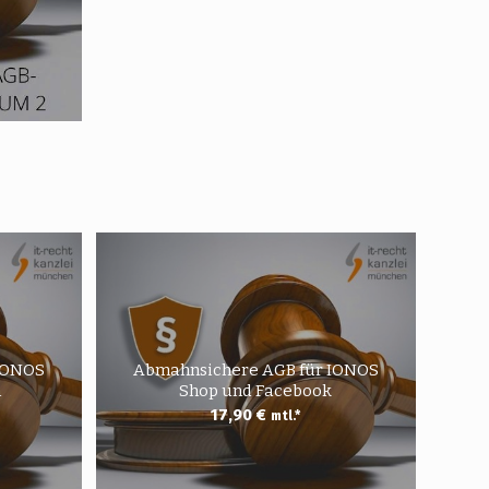
IONOS
Abmahnsichere AGB für IONOS
m
Shop und Facebook
17,90
€
mtl.*