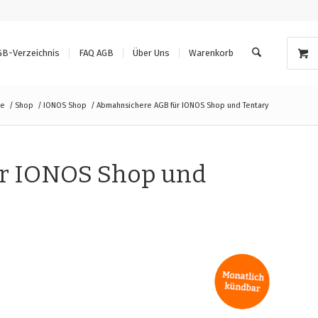
GB-Verzeichnis
FAQ AGB
Über Uns
Warenkorb
te
/
Shop
/
IONOS Shop
/
Abmahnsichere AGB für IONOS Shop und Tentary
r IONOS Shop und