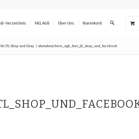
GB-Verzeichnis
FAQ AGB
Über Uns
Warenkorb
für JTL-Shop und Ebay
/
abmahnsichere_agb_fuer_jtl_shop_und_facebook
TL_SHOP_UND_FACEBOO