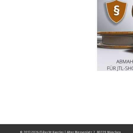
© 2017-2026 IT-Recht Kanzlei | Alter Messeplatz 2, 80339 München