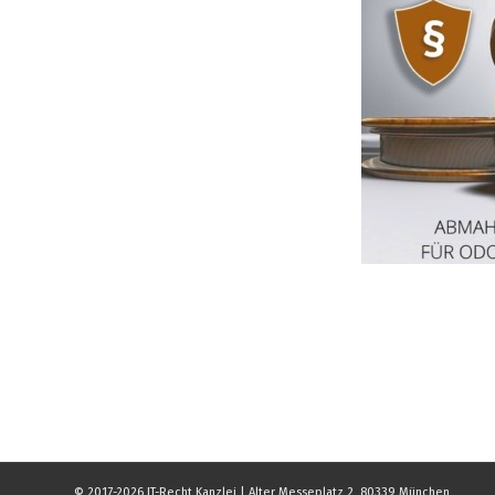
© 2017-2026 IT-Recht Kanzlei | Alter Messeplatz 2, 80339 München