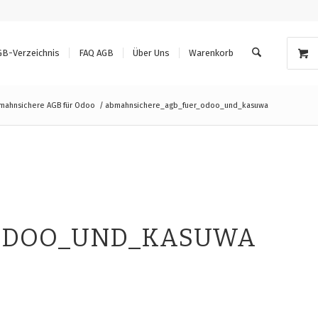
GB-Verzeichnis
FAQ AGB
Über Uns
Warenkorb
mahnsichere AGB für Odoo
/
abmahnsichere_agb_fuer_odoo_und_kasuwa
ODOO_UND_KASUWA