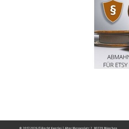
© 2017-2026 IT-Recht Kanzlei | Alter Messeplatz 2, 80339 München