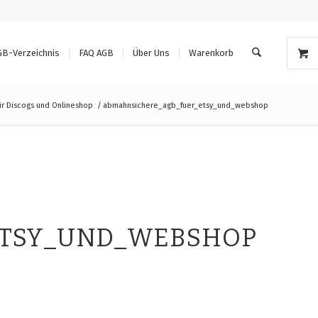
GB-Verzeichnis
FAQ AGB
Über Uns
Warenkorb
r Discogs und Onlineshop
/
abmahnsichere_agb_fuer_etsy_und_webshop
ETSY_UND_WEBSHOP